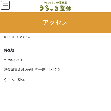
コ
ナ
ン
ビ
テ
ゲ
ン
ー
アクセス
ツ
シ
へ
ョ
ス
ン
HOME
アクセス
キ
に
ッ
移
プ
動
所在地
〒795-0301
愛媛県喜多郡内子町五十崎甲1417-2
うちっこ整体