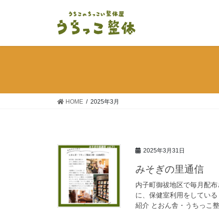
コ
ナ
ン
ビ
テ
ゲ
ン
ー
ツ
シ
へ
ョ
ス
ン
キ
に
ッ
移
HOME
2025年3月
プ
動
2025年3月31日
みそぎの里通信
内子町御祓地区で毎月配布
に、保健室利用をしている
紹介 とおん舎・うちっこ整