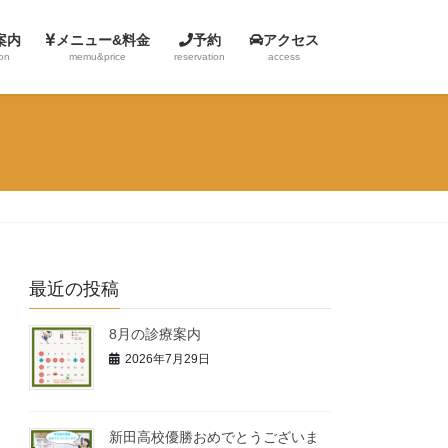
案内
メニュー&料金
予約
アクセス
ion
memu&price
reservation
access
最近の投稿
8月の診療案内
2026年7月29日
新田高校優勝おめでとうございま