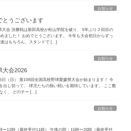
お知らせ
でとうございます
県大会 決勝戦は新田高校が松山学院を破り、 5年ぶり２回目の
決めました！ おめでとうございます。 今年も大会初日からずっ
達はもちろん、スタンドで […]
お知らせ
大会2026
〜26日（日） 第108回全国高校野球愛媛県大会が始まります！ 今
を出し切って、 球児たちの熱い戦いを期待しています。 ここ数
く、 どのチー […]
お知らせ
時〜12時（最終受付11時） 午後の部：15時〜20時（最終受付