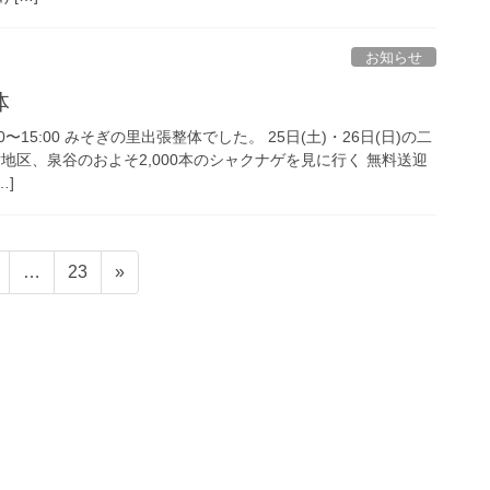
お知らせ
体
00〜15:00 みそぎの里出張整体でした。 25日(土)・26日(日)の二
地区、泉谷のおよそ2,000本のシャクナゲを見に行く 無料送迎
…]
固
固
…
23
»
定
定
ペ
ペ
ー
ー
ジ
ジ