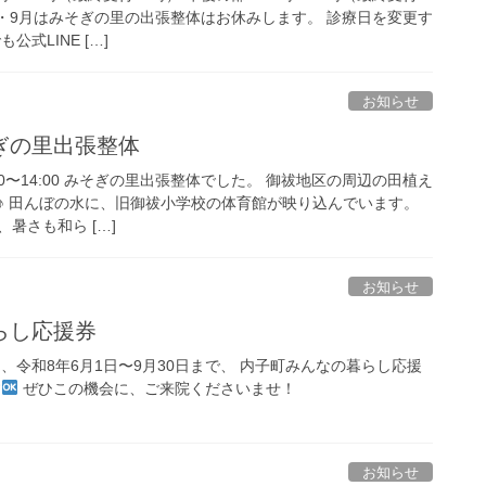
8月・9月はみそぎの里の出張整体はお休みします。 診療日を変更す
式LINE […]
お知らせ
ぎの里出張整体
:00〜14:00 みそぎの里出張整体でした。 御祓地区の周辺の田植え
♪ 田んぼの水に、旧御祓小学校の体育館が映り込んでいます。
暑さも和ら […]
お知らせ
らし応援券
、令和8年6月1日〜9月30日まで、 内子町みんなの暮らし応援
す
ぜひこの機会に、ご来院くださいませ！
お知らせ