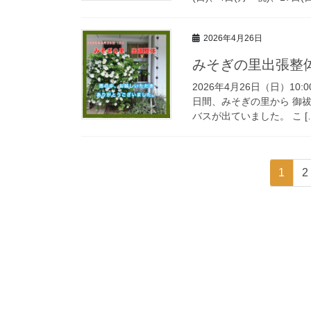
2026年4月26日
みそぎの里出張整
2026年4月26日（日）10:
日間、みそぎの里から 御祓
バスが出ていました。 こ [
投
固
1
2
稿
定
ペ
の
ー
ペ
ジ
ー
ジ
送