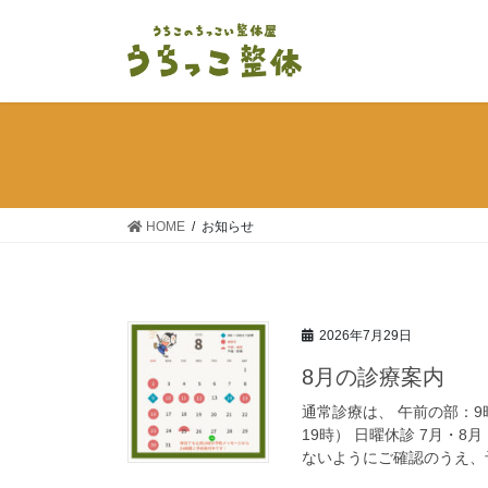
コ
ナ
ン
ビ
テ
ゲ
ン
ー
ツ
シ
へ
ョ
ス
ン
キ
に
ッ
移
HOME
お知らせ
プ
動
2026年7月29日
8月の診療案内
通常診療は、 午前の部：9
19時） 日曜休診 7月・
ないようにご確認のうえ、予