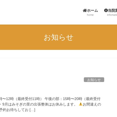
ホーム
当院
home
infomat
お知らせ
お知らせ
時〜12時（最終受付11時） 午後の部：15時〜20時（最終受付
8月・9月はみそぎの里の出張整体はお休みします。
お間違えの
約お待ちしてお […]