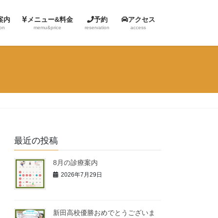
案内
メニュー&料金
予約
アクセス
ion
memu&price
reservation
access
最近の投稿
8月の診療案内
2026年7月29日
新田高校優勝おめでとうございま