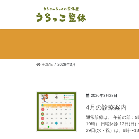
コ
ナ
ン
ビ
テ
ゲ
ン
ー
ツ
シ
へ
ョ
ス
ン
キ
に
ッ
移
HOME
2026年3月
プ
動
2026年3月28日
4月の診療案内
通常診療は、 午前の部：9
19時） 日曜休診 12日(
29日(水・祝）は、9時〜18 