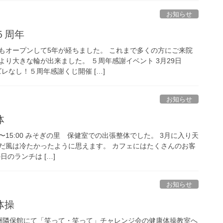
お知らせ
５周年
もオープンして5年が経ちました。 これまで多くの方にご来院
り大きな輪が出来ました。 ５周年感謝イベント 3月29日
ズレなし！５周年感謝くじ開催 […]
お知らせ
体
00〜15:00 みそぎの里 保健室での出張整体でした。 3月に入り天
だ風は冷たかったように思えます。 カフェにはたくさんのお客
日のランチは […]
お知らせ
体操
 大洲隣保館にて「笑って・笑って」チャレンジ会の健康体操教室へ