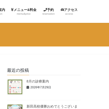
案内
メニュー&料金
予約
アクセス
ion
memu&price
reservation
access
最近の投稿
8月の診療案内
2026年7月29日
新田高校優勝おめでとうございま