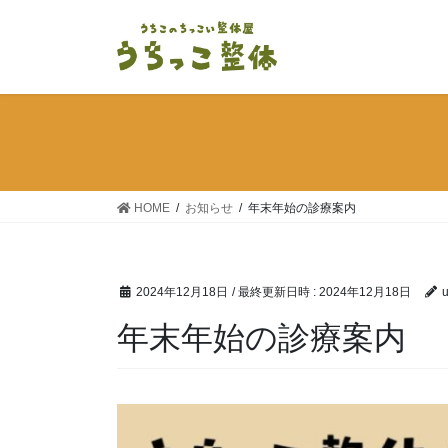
コ
ナ
ン
ビ
テ
ゲ
ン
ー
ツ
シ
へ
ョ
ス
ン
キ
に
ッ
移
HOME
お知らせ
年末年始の診療案内
プ
動
2024年12月18日
/ 最終更新日時 :
2024年12月18日
u
年末年始の診療案内