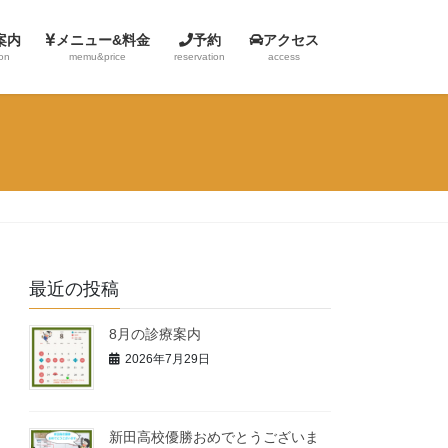
案内
メニュー&料金
予約
アクセス
ion
memu&price
reservation
access
最近の投稿
8月の診療案内
2026年7月29日
新田高校優勝おめでとうございま