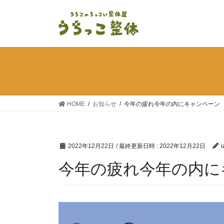
コ
ナ
ン
ビ
テ
ゲ
ン
ー
ツ
シ
へ
ョ
ス
ン
キ
に
ッ
移
HOME
お知らせ
今年の疲れ今年の内にキャンペーン
プ
動
2022年12月22日
/ 最終更新日時 :
2022年12月22日
u
今年の疲れ今年の内に