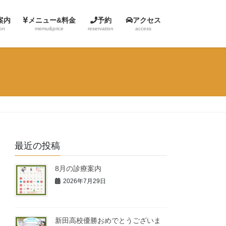
案内
メニュー&料金
予約
アクセス
ion
memu&price
reservation
access
最近の投稿
8月の診療案内
2026年7月29日
新田高校優勝おめでとうございま